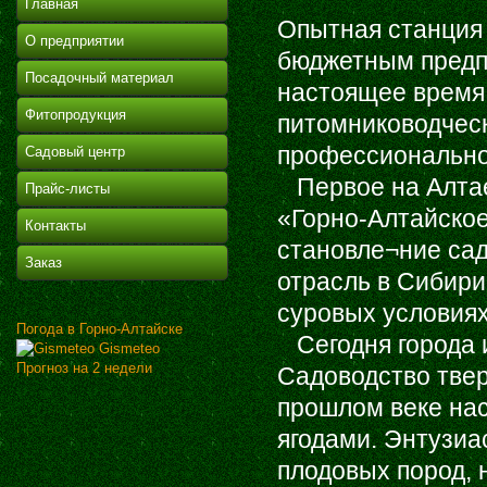
Главная
Опытная станция
О предприятии
бюджетным предп
Посадочный материал
настоящее время
Фитопродукция
питомниководчес
профессионально
Садовый центр
Первое на Алтае
Прайс-листы
«Горно-Алтайское
Контакты
становле¬ние сад
Заказ
отрасль в Сибири
суровых условиях
Погода в Горно-Алтайске
Сегодня города и
Gismeteo
Прогноз на 2 недели
Садоводство твер
прошлом веке на
ягодами. Энтузиа
плодовых пород, 