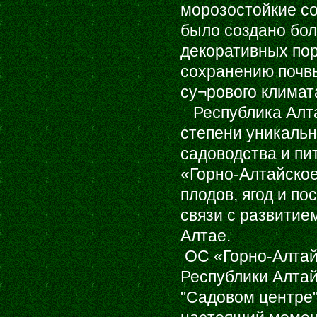
морозостойкие со
было создано бол
декоративных пор
сохранению почвы
су¬рового климат
Республика Алта
степени уникальн
садоводства и пи
«Горно-Алтайское
плодов, ягод и по
связи с развитие
Алтае.
ОС «Горно-Алтайс
Республики Алтай
"Садовом центре" 